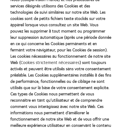
réglementations locales, précautions, indications, contre-indications et
services désignés utilisons des Cookies et des
avertissements, veuillez consulter la notice d'utilisation. Le port de
technologies de suivi similaires sur notre site Web. Les
lentilles de contact est possible sous réserve de non-contre-indication
cookies sont de petits fichiers texte stockés sur votre
médicale au port de lentilles et soumis à une prescription médicale.
appareil lorsque vous consultez un site Web. Vous
Dispositifs médicaux de classe IIa. Ces dispositifs médicaux sont des
pouvez les supprimer à tout moment ou programmer
produits de santé réglementés qui portent, au titre de cette
leur suppression automatique (après une période donnée
réglementation, le marquage CE0123.
en ce qui concerne les Cookies permanents et en
Fabricant : CooperVision Manufacturing Ltd. Dispositifs médicaux non pris
fermant votre navigateur, pour les Cookies de session).
en charge par l’Assurance Maladie excepté si prescription dans les
Les cookies nécessaires au fonctionnement de notre site
Web (
Cookies strictement nécessaires
) sont toujours
indications suivantes : astigmatisme irrégulier, myopie ≥ 8,00D, strabisme
activés et peuvent être utilisés sans votre consentement
accommodatif, aphakie, anisométropie à 3,00D, kératocône.
préalable. Les Cookies supplémentaires installés à des fins
COOPERVISION SAS au capital de 71 712€ dont le siège social est situé
de performance, fonctionnelles ou de ciblage ne sont
Immeuble Les 2 Arcs bât B - 1800 Route des Crêtes B.P. 273 - 06905
utilisés que sur la base de votre consentement explicite.
Sophia Antipolis Cedex, France et immatriculée au RCS de Grasse sous le
Ces types de Cookies nous permettent de vous
n°39200221800049. Support à destination des professionnels.
reconnaitre en tant qu’utilisateur et de comprendre
®
OptiExpert
est un outil d’éducation, de référence et d’information pour les
comment vous interagissez avec notre site Web. Ces
professionnels de la vue qui peuvent choisir d’utiliser l’application dans le
informations nous permettent d’améliorer le
cadre de leur propre évaluation des patients, mais il n’est pas destiné à
fonctionnement de notre site Web et de vous offrir une
®
être utilisé pour la prise de décisions cliniques. OptiExpert
n’est pas
meilleure expérience utilisateur en conservant le contenu