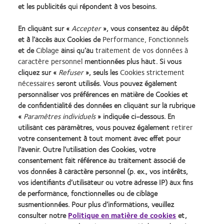
destiné à constituer et ne constitue pas un avis médical ou optométrique,
et les publicités qui répondent à vos besoins.
et n’est pas non plus destiné à remplacer l’évaluation du patient réalisée
par un professionnel des soins oculaires.
En cliquant sur «
Accepter
», vous consentez au dépôt
et à l’accès aux Cookies de
Performance, Fonctionnels
et de
Ciblage
ainsi qu’au
traitement de vos données à
caractère personnel
mentionnées plus haut. Si vous
cliquez sur «
Refuser
», seuls les
Cookies strictement
Lentilles de contact
Termes et conditions
nécessaires
seront utilisés. Vous pouvez également
Cookies
identifiant unique délivré par
personnaliser vos préférences en matière de Cookies et
l'Agence de la transition
de confidentialité des données en cliquant sur la rubrique
Legal
écologique (ADEME) :
«
Paramètres individuels
» indiquée ci-dessous. En
Politique de confidentialité
FR217780_01DQPP
utilisant ces paramètres, vous pouvez également
retirer
Accéder à l'espace
Gérer les préférences relatives
votre consentement à tout moment avec effet pour
consommateurs
au consentement
l’avenir. Outre l’utilisation des Cookies, votre
consentement fait référence au traitement associé de
vos données à caractère personnel (p. ex., vos intérêts,
Se connecter
vos identifiants d’utilisateur ou votre adresse IP) aux fins
de performance, fonctionnelles ou de ciblage
susmentionnées. Pour plus d’informations, veuillez
France
consulter notre
Politique en matière de cookies
et,