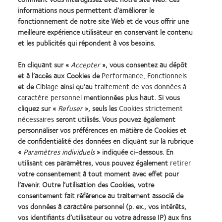
informations nous permettent d’améliorer le
fonctionnement de notre site Web et de vous offrir une
meilleure expérience utilisateur en conservant le contenu
et les publicités qui répondent à vos besoins.
En cliquant sur «
Accepter
», vous consentez au dépôt
et à l’accès aux Cookies de
Performance, Fonctionnels
et de
Ciblage
ainsi qu’au
traitement de vos données à
caractère personnel
mentionnées plus haut. Si vous
cliquez sur «
Refuser
», seuls les
Cookies strictement
Lentilles de contact
Termes et conditions
nécessaires
seront utilisés. Vous pouvez également
Cookies
identifiant unique délivré par
personnaliser vos préférences en matière de Cookies et
l'Agence de la transition
de confidentialité des données en cliquant sur la rubrique
Legal
écologique (ADEME) :
«
Paramètres individuels
» indiquée ci-dessous. En
Politique de confidentialité
FR217780_01DQPP
utilisant ces paramètres, vous pouvez également
retirer
Accéder à l'espace
Gérer les préférences relatives
votre consentement à tout moment avec effet pour
consommateurs
au consentement
l’avenir. Outre l’utilisation des Cookies, votre
consentement fait référence au traitement associé de
vos données à caractère personnel (p. ex., vos intérêts,
Se connecter
vos identifiants d’utilisateur ou votre adresse IP) aux fins