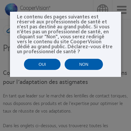
Aller
au
contenu
Le contenu des pages suivantes est
principal
réservé aux professionnels de santé et
n'est pas destiné au grand public. Si vous
Recherche de produit
n'êtes pas un professionnel de santé, en
cliquant sur "Non", vous serez redirigé
vers le contenu du site CooperVision
Protocole toriques
dédié au grand public. Déclarez-vous être
un professionnel de santé ?
OUI
NON
CooperVision vous offre de nombreuses options
pour l’adaptation des astigmates
En tant que leader sur le marché des lentilles de contact toriques,
nous disposons des produits et de l’expertise pour optimiser le
taux de réussite de vos adaptations.
Dans les onglets ci-dessous, vous trouverez toutes les