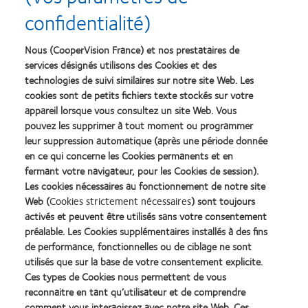
Test supplémentaire : le « push-up test »
confidentialité)
Le «push-up test» consiste à faire bouger manuellement la
Nous (CooperVision France) et nos prestataires de
lentille vers le bas et le haut afin d'observer son degré
services désignés utilisons des Cookies et des
de mobilité et ses changements de positionnement. Si la lentille
technologies de suivi similaires sur notre site Web. Les
est trop serrée, sa mobilité sera réduite voire inexistante. Une
cookies sont de petits fichiers texte stockés sur votre
lentille pas assez serrée ou trop plate offrira une trop grande
appareil lorsque vous consultez un site Web. Vous
pouvez les supprimer à tout moment ou programmer
mobilité. Le "push-up test" permet d'évaluer la stabilité de la
leur suppression automatique (après une période donnée
rotation. Si la rotation varie de plus de 5 à 10 degrés pendant le
en ce qui concerne les Cookies permanents et en
test, il faudrait envisager de lentille.
fermant votre navigateur, pour les Cookies de session).
Les cookies nécessaires au fonctionnement de notre site
La décision doit être prise en fonction de la sensibilité du patient
Web (
Cookies strictement nécessaires
) sont toujours
aux changements induits par la rotation.
activés et peuvent être utilisés sans votre consentement
préalable. Les Cookies supplémentaires installés à des fins
de performance, fonctionnelles ou de ciblage ne sont
Lorsque les caractéristiques physiques de la lentille auront été
utilisés que sur la base de votre consentement explicite.
jugées acceptables, une Sur-Réfraction Sphéro-Cylindrique
Ces types de Cookies nous permettent de vous
additionnelle (SCOR) peut être pratiquée pour déterminer la
reconnaitre en tant qu’utilisateur et de comprendre
puissance définitive.
comment vous interagissez avec notre site Web. Ces