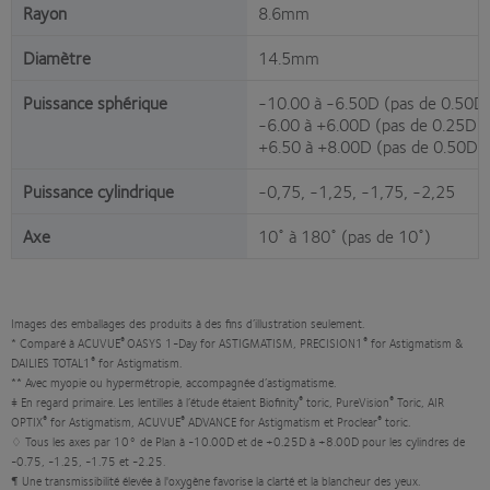
Rayon
8.6mm
Diamètre
14.5mm
Puissance sphérique
-10.00 à -6.50D (pas de 0.50D
-6.00 à +6.00D (pas de 0.25D)
+6.50 à +8.00D (pas de 0.50D)
Puissance cylindrique
-0,75, -1,25, -1,75, -2,25
Axe
10˚ à 180˚ (pas de 10˚)
Images des emballages des produits à des fins d’illustration seulement.
®
®
* Comparé à ACUVUE
OASYS 1-Day for ASTIGMATISM, PRECISION1
for Astigmatism &
®
DAILIES TOTAL1
for Astigmatism.
** Avec myopie ou hypermétropie, accompagnée d’astigmatisme.
®
®
‡ En regard primaire. Les lentilles à l’étude étaient Biofinity
toric, PureVision
Toric, AIR
®
®
®
OPTIX
for Astigmatism, ACUVUE
ADVANCE for Astigmatism et Proclear
toric.
♢ Tous les axes par 10° de Plan à -10.00D et de +0.25D à +8.00D pour les cylindres de
-0.75, -1.25, -1.75 et -2.25.
¶ Une transmissibilité élevée à l'oxygène favorise la clarté et la blancheur des yeux.