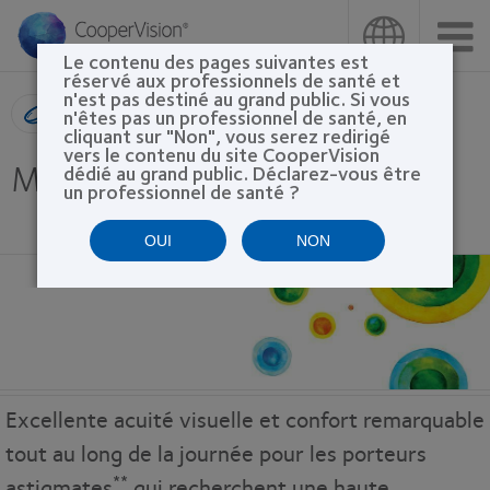
Aller
au
contenu
Le contenu des pages suivantes est
principal
réservé aux professionnels de santé et
n'est pas destiné au grand public. Si vous
Recherche de produit
n'êtes pas un professionnel de santé, en
cliquant sur "Non", vous serez redirigé
vers le contenu du site CooperVision
MyDay® toric
dédié au grand public. Déclarez-vous être
un professionnel de santé ?
OUI
NON
Excellente acuité visuelle et confort remarquable
tout au long de la journée pour les porteurs
**
astigmates
qui recherchent une haute