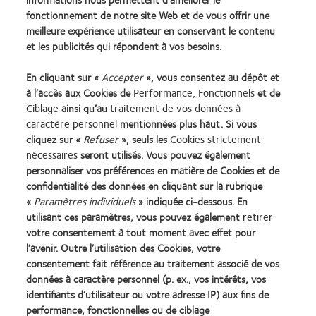
fonctionnement de notre site Web et de vous offrir une
meilleure expérience utilisateur en conservant le contenu
et les publicités qui répondent à vos besoins.
Lentilles de contact
Termes et conditions
Cookies
identifiant unique délivré par
En cliquant sur «
Accepter
», vous consentez au dépôt et
l'Agence de la transition
Legal
à l’accès aux Cookies de
Performance, Fonctionnels
et de
écologique (ADEME) :
Politique de confidentialité
Ciblage
ainsi qu’au
traitement de vos données à
FR217780_01DQPP
Accéder à l'espace
caractère personnel
mentionnées plus haut. Si vous
Gérer les préférences relatives
consommateurs
cliquez sur «
Refuser
», seuls les
Cookies strictement
au consentement
nécessaires
seront utilisés. Vous pouvez également
personnaliser vos préférences en matière de Cookies et de
confidentialité des données en cliquant sur la rubrique
Se connecter
«
Paramètres individuels
» indiquée ci-dessous. En
utilisant ces paramètres, vous pouvez également
retirer
France
votre consentement à tout moment avec effet pour
l’avenir. Outre l’utilisation des Cookies, votre
consentement fait référence au traitement associé de vos
© 2026
CooperVision
|
données à caractère personnel (p. ex., vos intérêts, vos
Le port de lentilles de contact est possible sous réserve de non-contre-
identifiants d’utilisateur ou votre adresse IP) aux fins de
indication médicale au port de lentilles et soumis à une prescription
performance, fonctionnelles ou de ciblage
médicale. Dispositifs médicaux, marqués CE, consultez les notices et les