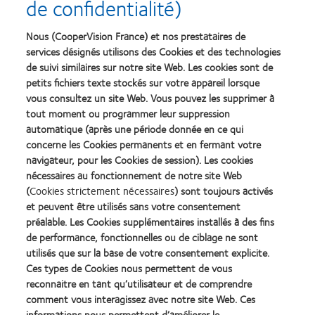
de confidentialité)
journalières, à usage unique, ne doivent être portées qu’une seule fois et jetées après chaque
utilisation. Ne pas dormir avec. Veuillez lire attentivement les instructions figurant sur la
notice et l’étiquetage. Pour les informations relatives à la sécurité du dispositif,
Nous (CooperVision France) et nos prestataires de
réglementations locales, précautions, indications, contre-indications et avertissements,
services désignés utilisons des Cookies et des technologies
veuillez consulter la notice d'utilisation. Le port de lentilles de contact est possible sous
de suivi similaires sur notre site Web. Les cookies sont de
réserve de non-contre-indication médicale au port de lentilles et soumis à une prescription
petits fichiers texte stockés sur votre appareil lorsque
médicale. Dispositifs médicaux de classe IIa. Ces dispositifs médicaux sont des produits de
vous consultez un site Web. Vous pouvez les supprimer à
santé réglementés qui portent, au titre de cette réglementation, le marquage CE0123.
Fabricant : CooperVision Manufacturing Ltd. Dispositifs médicaux non pris en charge par
tout moment ou programmer leur suppression
l’Assurance Maladie excepté si prescription dans les indications suivantes : astigmatisme
automatique (après une période donnée en ce qui
irrégulier, myopie ≥ 8,00D, strabisme accommodatif, aphakie, anisométropie à 3,00D,
concerne les Cookies permanents et en fermant votre
kératocône. COOPERVISION SAS au capital de 71 712€ dont le siège social est situé
navigateur, pour les Cookies de session). Les cookies
Immeuble Les 2 Arcs bât B – 1800 Route des Crêtes B.P. 273 - 06905 Sophia Antipolis
Cedex, France et immatriculée au RCS de Grasse sous le n°39200221800049. Octobre
nécessaires au fonctionnement de notre site Web
®
®
2024. Support à destination des professionnels. COO-0847-002. MyDay
, Aquaform
et
(
Cookies strictement nécessaires
) sont toujours activés
Optimised Toric Lens Geometry™ sont des marques déposées et des marques commerciales
et peuvent être utilisés sans votre consentement
de The Cooper Companies, Inc. et de ses filiales. © 2024 CooperVision
préalable. Les Cookies supplémentaires installés à des fins
de performance, fonctionnelles ou de ciblage ne sont
SA12681 / APP133484
utilisés que sur la base de votre consentement explicite.
Ces types de Cookies nous permettent de vous
reconnaitre en tant qu’utilisateur et de comprendre
comment vous interagissez avec notre site Web. Ces
informations nous permettent d’améliorer le