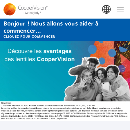
Aller
au
Hom
contenu
principal
Bonjour ! Nous allons vous aider à
commencer...
CLIQUEZ POUR COMMENCER
Lentilles
de
Contact