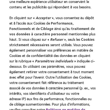
une meilleure expérience utilisateur en conservant le
contenu et les publicités qui répondent à vos besoins.
Notre Entreprise
En cliquant sur «
Accepter
», vous consentez au dépôt
Carrières chez CooperVision
et à l’accès aux Cookies de
Performance,
Actualités
Fonctionnels
et de
Ciblage
ainsi qu’au
traitement de
Contact
vos données à caractère personnel
mentionnées plus
haut. Si vous cliquez sur «
Refuser
», seuls les
Cookies
strictement nécessaires
seront utilisés. Vous pouvez
Légal
également personnaliser vos préférences en matière de
Cookies et de confidentialité des données en cliquant
Politique de confidentialité
sur la rubrique «
Paramètres individuels
» indiquée ci-
Cookies
dessous. En utilisant ces paramètres, vous pouvez
Conditions d'utilisation
également
retirer
votre consentement à tout moment
avec effet pour l’avenir. Outre l’utilisation des Cookies,
Décret 2013
votre consentement fait référence au traitement
identifiant unique délivré par l'Agence de la transition
associé de vos données à caractère personnel (p. ex., vos
écologique (ADEME) : FR217780_01DQPP
intérêts, vos identifiants d’utilisateur ou votre
adresse IP) aux fins de performance, fonctionnelles ou
de ciblage susmentionnées. Pour plus d’informations,
Gérer les préférences relatives au consentement
veuillez consulter notre
Politique en matière de