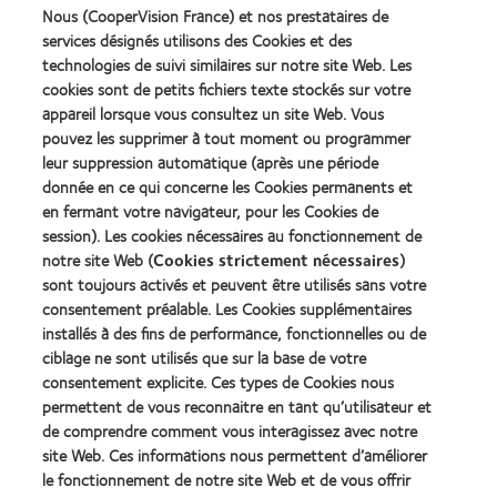
** Basé sur des combinaisons d’options Rx (sphère, cylindre, axe et ajout)
Nous (CooperVision France) et nos prestataires de
fabriquées, sur toutes les lentilles souples sphériques, toriques et
services désignés utilisons des Cookies et des
multifocales (y compris celles fabriquées sur commande), en SiHy et
technologies de suivi similaires sur notre site Web. Les
hydrogel de 4 principaux fabricants. Comprend les lentilles de contact
journalières, bihebdomadaires et mensuelles. Lentilles de contact
cookies sont de petits fichiers texte stockés sur votre
cosmétiques et photochromiques non incluses. Les variantes de courbe de
appareil lorsque vous consultez un site Web. Vous
base multiples ne sont pas incluses.
pouvez les supprimer à tout moment ou programmer
Référence :
leur suppression automatique (après une période
donnée en ce qui concerne les Cookies permanents et
CVI data on file, 2020.
1
en fermant votre navigateur, pour les Cookies de
CVI data on file, 2019.
2
session). Les cookies nécessaires au fonctionnement de
notre site Web (
Cookies strictement nécessaires
)
sont toujours activés et peuvent être utilisés sans votre
consentement préalable. Les Cookies supplémentaires
installés à des fins de performance, fonctionnelles ou de
Nos produits
ciblage ne sont utilisés que sur la base de votre
consentement explicite. Ces types de Cookies nous
Trouver un spécialiste
permettent de vous reconnaitre en tant qu’utilisateur et
de comprendre comment vous interagissez avec notre
Lentilles de contact et vision
site Web. Ces informations nous permettent d’améliorer
le fonctionnement de notre site Web et de vous offrir
Nouveau porteur