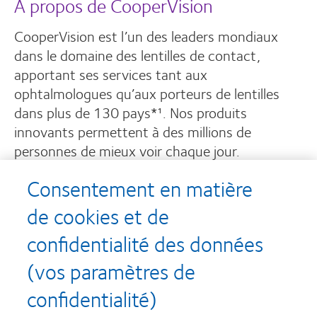
À propos de CooperVision
CooperVision est l’un des leaders mondiaux
dans le domaine des lentilles de contact,
apportant ses services tant aux
ophtalmologues qu’aux porteurs de lentilles
dans plus de 130 pays*¹. Nos produits
innovants permettent à des millions de
personnes de mieux voir chaque jour.
Consentement en matière
EN SAVOIR PLUS SUR NOUS
de cookies et de
confidentialité des données
(vos paramètres de
* Produits d’entretien pour lentilles CooperVision, lentilles de contact
confidentialité)
souples et spéciales.