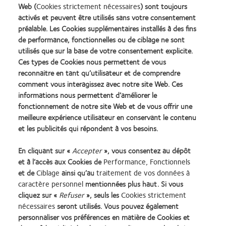
jusqu'en mai 2024. Ce certificat couvre le produit mis sur le
Web (
Cookies strictement nécessaires
) sont toujours
activés et peuvent être utilisés sans votre consentement
marché car il aura été fabriqué pendant la période de validité
préalable. Les Cookies supplémentaires installés à des fins
du certificat.
de performance, fonctionnelles ou de ciblage ne sont
CooperVision peut décider (ou être tenu) de
utilisés que sur la base de votre consentement explicite.
Ces types de Cookies nous permettent de vous
révoquer/modifier le certificat avant la date de mai 2024, en
reconnaitre en tant qu’utilisateur et de comprendre
fonction de l'arrêt de la production et des discussions avec
comment vous interagissez avec notre site Web. Ces
notre organisme certificateur. Cependant, cela n'aura pas
informations nous permettent d’améliorer le
d'impact sur le statut de certification de tout produit déjà
fonctionnement de notre site Web et de vous offrir une
mis sur le marché qui aura été sous un certificat CE valide et
meilleure expérience utilisateur en conservant le contenu
approuvé.
et les publicités qui répondent à vos besoins.
En cliquant sur «
Accepter
», vous consentez au dépôt
et à l’accès aux Cookies de
Performance, Fonctionnels
et de
Ciblage
ainsi qu’au
traitement de vos données à
caractère personnel
mentionnées plus haut. Si vous
cliquez sur «
Refuser
», seuls les
Cookies strictement
Lentilles de contact
Termes et conditions
nécessaires
seront utilisés. Vous pouvez également
Cookies
identifiant unique délivré par
personnaliser vos préférences en matière de Cookies et