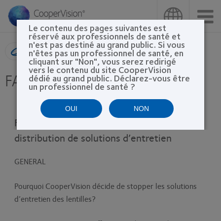
Aller
au
contenu
Le contenu des pages suivantes est
principal
réservé aux professionnels de santé et
n'est pas destiné au grand public. Si vous
Recherche de produit
n'êtes pas un professionnel de santé, en
cliquant sur "Non", vous serez redirigé
vers le contenu du site CooperVision
FAQ Solutions
dédié au grand public. Déclarez-vous être
un professionnel de santé ?
OUI
NON
FAQ - Cessation de fabrication et de
distribution de solutions d’entretien
GENERAL
Pourquoi CooperVision décide de stopper les solutions
d’entretien des lentilles?