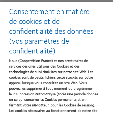
Consentement en matière
de cookies et de
Si j'ai une grande quantité de stock inutilisé à retourner,
comment dois-je procéder ?
Malheureusement, nous ne
confidentialité des données
sommes pas en mesure d'accepter les retours dans ce cas.
(vos paramètres de
confidentialité)
REGLEMENTAIRE
Nous (CooperVision France) et nos prestataires de
services désignés utilisons des Cookies et des
technologies de suivi similaires sur notre site Web. Les
cookies sont de petits fichiers texte stockés sur votre
appareil lorsque vous consultez un site Web. Vous
Combien de temps le marquage CE sera-t-il valable et
pouvez les supprimer à tout moment ou programmer
couvrira nos produits après leur arrêt le 31 octobre 2022?
leur suppression automatique (après une période donnée
en ce qui concerne les Cookies permanents et en
Tous les produits mis sur le marché bénéficieront de la
fermant votre navigateur, pour les Cookies de session).
certification CE actuelle de CooperVision, qui est valable
Les cookies nécessaires au fonctionnement de notre site