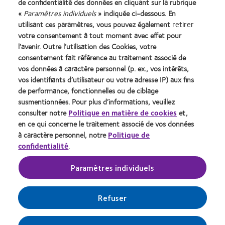
l'Agence de la transition
de confidentialité des données en cliquant sur la rubrique
Legal
écologique (ADEME) :
«
Paramètres individuels
» indiquée ci-dessous. En
Politique de confidentialité
FR217780_01DQPP
utilisant ces paramètres, vous pouvez également
retirer
Accéder à l'espace
Gérer les préférences relatives
votre consentement à tout moment avec effet pour
consommateurs
au consentement
l’avenir. Outre l’utilisation des Cookies, votre
consentement fait référence au traitement associé de
vos données à caractère personnel (p. ex., vos intérêts,
Se connecter
vos identifiants d’utilisateur ou votre adresse IP) aux fins
de performance, fonctionnelles ou de ciblage
susmentionnées. Pour plus d’informations, veuillez
France
consulter notre
Politique en matière de cookies
et,
en ce qui concerne le traitement associé de vos données
à caractère personnel, notre
Politique de
© 2026
CooperVision
|
confidentialité
.
Le port de lentilles de contact est possible sous réserve de non-contre-
indication médicale au port de lentilles et soumis à une prescription
Paramètres individuels
médicale. Dispositifs médicaux, marqués CE, consultez les notices et les
étiquetages spécifiques à chacun pour plus d’informations. En cas de doute,
demandez conseil à votre ophtalmologiste ou votre opticien.
Refuser
COOPERVISION SAS au capital de 71 712€ dont le siège social est situé
Immeuble Les 2 Arcs bât B - 1800 Route des Crêtes B.P. 273 - 06905
Sophia Antipolis Cedex, France et immatriculée au RCS de Grasse sous le