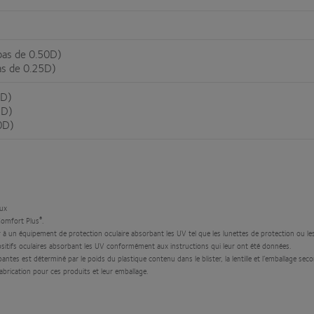
pas de 0.50D)
as de 0.25D)
5D)
5D)
0D)
eux
®
omfort Plus
.
 à un équipement de protection oculaire absorbant les UV tel que les lunettes de protection ou les l
spositifs oculaires absorbant les UV conformément aux instructions qui leur ont été données.
antes est déterminé par le poids du plastique contenu dans le blister, la lentille et l’emballage seco
fabrication pour ces produits et leur emballage.