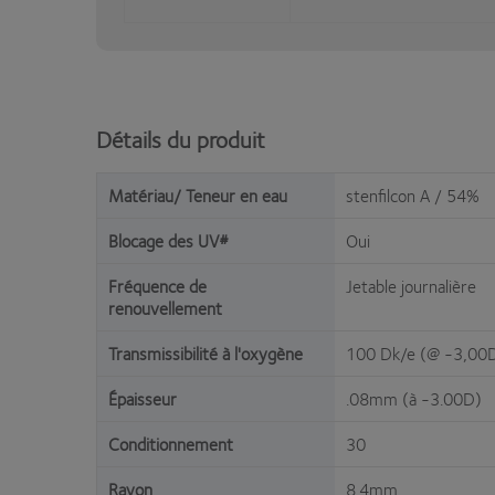
Détails du produit
Matériau/ Teneur en eau
stenfilcon A / 54%
Blocage des UV#
Oui
Fréquence de
Jetable journalière
renouvellement
Transmissibilité à l'oxygène
100 Dk/e (@ -3,00
Épaisseur
.08mm (à -3.00D)
Conditionnement
30
Rayon
8.4mm