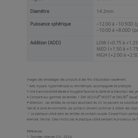
Diamètre
14.2mm
Puissance sphérique
-12.00 à -10.50D (
-10.00 à +8.00D (p
Addition (ADD)
LOW (+0.75 à +1.2
MED (+1.50 à +1.7
HIGH (+2.00 à +2.5
Images des emballages des produits à des fins d’illustration seulement.
* Avec myopie, hypermétropie ou emmétropie, accompagnée de presbytie.
† Une transmissibilité élevée à l'oxygène favorise la clarté et la blancheur des y
®
®
‡ Comparé aux gammes de lentilles 1 DAY ACUVUE
MOIST et DAILIES
AquaC
# Attention : Les lentilles de contact absorbant les UV ne peuvent se substituer
l’œil et la zone environnante. Les porteurs doivent continuer à utiliser des di
♢ Le plastique utilisé dans les lentilles de contact souples CooperVision particip
exemple, l’encre). Cela n’inclut pas le plastique utilisé pendant le processus de 
Références :
1. Données internes CVI, 2024.