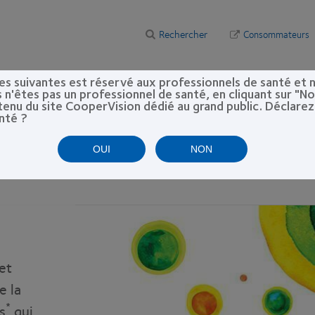
Rechercher
Consommateurs
s suivantes est réservé aux professionnels de santé et n
cademy
Congrès
Nos Formations
Protocoles
Mentions léga
s n'êtes pas un professionnel de santé, en cliquant sur "N
ntenu du site CooperVision dédié au grand public. Déclare
nté ?
OUI
NON
 et
e la
*
s
qui