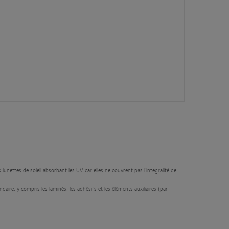
unettes de soleil absorbant les UV car elles ne couvrent pas l’intégralité de
ndaire, y compris les laminés, les adhésifs et les éléments auxiliaires (par