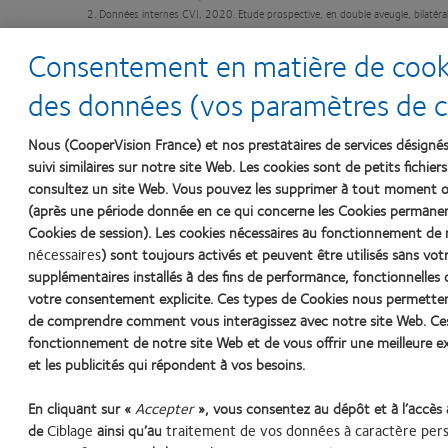
2. Données internes CVI, 2020. Etude prospective, en double aveugle, bilaté
CVI, 2021. Etude prospective, sujet masqué, randomisée, bilatérale et d’une
Consentement en matière de cookie
3. Données internes CVI, 2020. Etude prospective, en double aveugle, bilaté
CVI, 2021. Etude prospective, sujet masqué, randomisée, bilatérale et d’une
4. Données internes CVI, 2020. Etude prospective, en double aveugle, bilaté
des données (vos paramètres de co
®
Les lentilles de contact souples MyDay
multifocal (stenfilcon A) sont indiquées
jetées après chaque utilisation. Ne pas dormir avec. Veuillez lire attentivement l
Nous (CooperVision France) et nos prestataires de services désignés
et avertissements, veuillez consulter la notice d’utilisation. Le port de lentill
suivi similaires sur notre site Web. Les cookies sont de petits fichie
dispositifs médicaux sont des produits de santé réglementés qui portent, au t
consultez un site Web. Vous pouvez les supprimer à tout moment 
prescription dans les indications suivantes : astigmatisme irrégulier, myopi
(après une période donnée en ce qui concerne les Cookies permanen
bât B – 1800 Route des Crêtes B.P. 273 - 06905 Sophia Antipolis Cedex, 
®
Cookies de session). Les cookies nécessaires au fonctionnement de 
CooperVision Binocular Progressive System
sont des marques déposées de The
nécessaires
) sont toujours activés et peuvent être utilisés sans vo
SA12682 / APP133485
supplémentaires installés à des fins de performance, fonctionnelles o
votre consentement explicite. Ces types de Cookies nous permettent
de comprendre comment vous interagissez avec notre site Web. Ces
fonctionnement de notre site Web et de vous offrir une meilleure ex
et les publicités qui répondent à vos besoins.
En cliquant sur «
Accepter
», vous consentez au dépôt et à l’accès
de
Ciblage
ainsi qu’au
traitement de vos données à caractère per
Lentilles de contact
Cookies
Legal
Politique de confidentiali