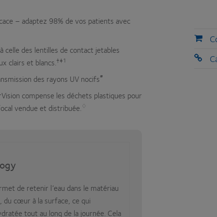
ficace – adaptez 98% de vos patients avec
C
 celle des lentilles de contact jetables
Ca
†‡1
x clairs et blancs.
#
ransmission des rayons UV nocifs
rVision compense les déchets plastiques pour
♢
ocal vendue et distribuée.
logy
met de retenir l’eau dans le matériau
, du cœur à la surface, ce qui
ydratée tout au long de la journée. Cela