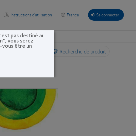
Instructions d'utilisation
France
Se connecter
'est pas destiné au
les
on", vous serez
z-vous être un
Recherche de produit