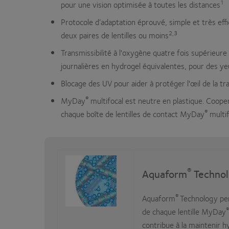
1
pour une vision optimisée à toutes les distances
Protocole d’adaptation éprouvé, simple et très ef
2,3
deux paires de lentilles ou moins
Transmissibilité à l'oxygène quatre fois supérieure à
journalières en hydrogel équivalentes, pour des yeu
Blocage des UV pour aider à protéger l'œil de la t
®
MyDay
multifocal est neutre en plastique. Coope
®
chaque boîte de lentilles de contact MyDay
multif
®
Aquaform
Techno
®
Aquaform
Technology per
®
de chaque lentille MyDay
contribue à la maintenir h