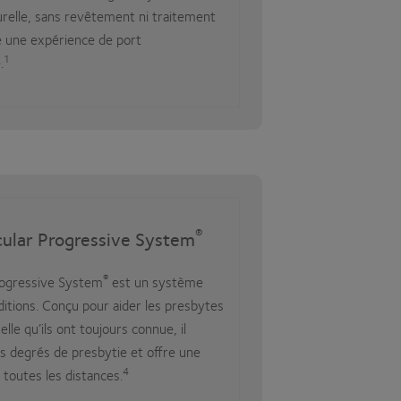
turelle, sans revêtement ni traitement
se une expérience de port
1
.
®
cular Progressive System
®
rogressive System
est un système
ditions. Conçu pour aider les presbytes
elle qu’ils ont toujours connue, il
les degrés de presbytie et offre une
4
 toutes les distances.