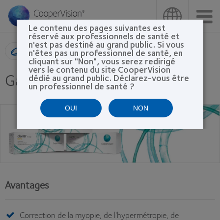
Aller
au
contenu
Le contenu des pages suivantes est
principal
réservé aux professionnels de santé et
n'est pas destiné au grand public. Si vous
Recherche de produit
n'êtes pas un professionnel de santé, en
cliquant sur "Non", vous serez redirigé
vers le contenu du site CooperVision
Gamme clariti® 1 day - Cloned
dédié au grand public. Déclarez-vous être
un professionnel de santé ?
OUI
NON
Avantages
Correction de la myopie, de l'hypermétropie, de