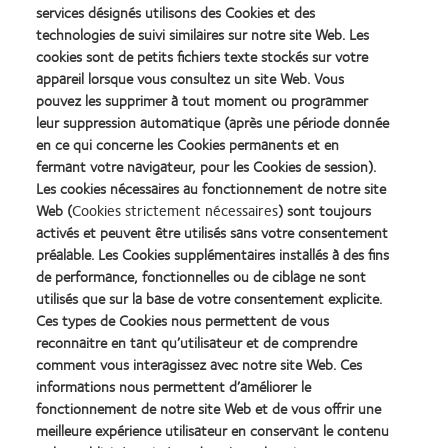
couvrent pas l'intégralité de l'œil et la zone alentour. Les patients doivent continuer à utiliser
services désignés utilisons des Cookies et des
les dispositifs oculaires anti-UV qui leur ont été recommandés.
technologies de suivi similaires sur notre site Web. Les
cookies sont de petits fichiers texte stockés sur votre
appareil lorsque vous consultez un site Web. Vous
(2) Dumbleton K, et al. Objective and subjective responses in patiences refitted to daily-wear
pouvez les supprimer à tout moment ou programmer
Silicone Hydrogel contact lenses. Optometry and vision science 2006 (83); 10 :758-68.
leur suppression automatique (après une période donnée
en ce qui concerne les Cookies permanents et en
(3) Harvitt DM, Bonano JA. Re-evaluation of the oxygen diffusion model for predicting
fermant votre navigateur, pour les Cookies de session).
minimum contact lens DK/t value needed to avoid corneal anoxia optom vis SCI 1999:76:7
Les cookies nécessaires au fonctionnement de notre site
12- 9
Web (
Cookies strictement nécessaires
) sont toujours
activés et peuvent être utilisés sans votre consentement
(4)Teneur en eau indiquée par le fabricant.
préalable. Les Cookies supplémentaires installés à des fins
de performance, fonctionnelles ou de ciblage ne sont
utilisés que sur la base de votre consentement explicite.
(5) Prix moyen observé en 2017 dans les points de vente en France métropolitaine (hors Corse et
Ces types de Cookies nous permettent de vous
DROM-COM) - Toutes les enseignes nationales intégrées : GrandVision, Optical Center, Afflelou &
reconnaitre en tant qu’utilisateur et de comprendre
Indépendants - Sauf Internet. 2500 magasins inclus. 1,40€ TTC par paire par jour pour les lentilles clariti®
comment vous interagissez avec notre site Web. Ces
1 day sphère moyenne boîtes de 30 et de 90 – moyenne des prix réalisée en fonction du volume sur
informations nous permettent d’améliorer le
fonctionnement de notre site Web et de vous offrir une
l’année par GFK – GFK dèc 2017. clariti® 1 day toric : 2,00€ par jour par paire, clariti® 1 day multifocal
meilleure expérience utilisateur en conservant le contenu
2,40€ par jour par paire.