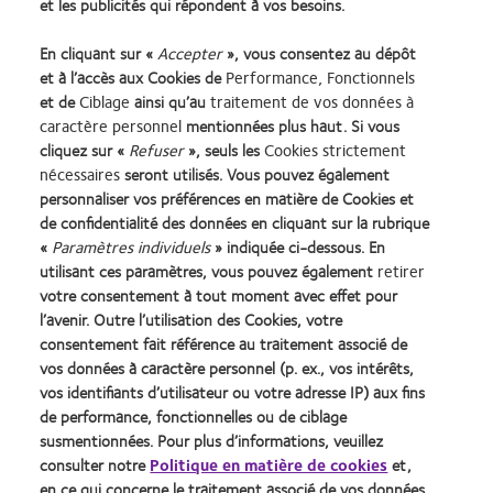
et les publicités qui répondent à vos besoins.
En cliquant sur «
Accepter
», vous consentez au dépôt
et à l’accès aux Cookies de
Performance, Fonctionnels
et de
Ciblage
ainsi qu’au
traitement de vos données à
caractère personnel
mentionnées plus haut. Si vous
cliquez sur «
Refuser
», seuls les
Cookies strictement
Lentilles de contact
Termes et conditions
nécessaires
seront utilisés. Vous pouvez également
personnaliser vos préférences en matière de Cookies et
Cookies
identifiant unique délivré par
l'Agence de la transition
de confidentialité des données en cliquant sur la rubrique
Legal
écologique (ADEME) :
«
Paramètres individuels
» indiquée ci-dessous. En
Politique de confidentialité
FR217780_01DQPP
utilisant ces paramètres, vous pouvez également
retirer
Accéder à l'espace
Gérer les préférences relatives
votre consentement à tout moment avec effet pour
consommateurs
au consentement
l’avenir. Outre l’utilisation des Cookies, votre
consentement fait référence au traitement associé de
vos données à caractère personnel (p. ex., vos intérêts,
Se connecter
vos identifiants d’utilisateur ou votre adresse IP) aux fins
de performance, fonctionnelles ou de ciblage
susmentionnées. Pour plus d’informations, veuillez
France
consulter notre
Politique en matière de cookies
et,
en ce qui concerne le traitement associé de vos données