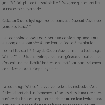
jusqu'à 3 fois plus de transmissibilité à l'oxygène que les lentilles
(3)
journalières en hydrogel
.
Grâce au Silicone hydrogel, vos porteurs apprécieront d'avoir des
(2)
yeux plus blancs
.
La technologie WetLoc™ pour un confort optimal tout
au long de la journée & une lentille facile à manipuler
Les lentilles clariti® 1 day de CooperVision utilisent la technologie
WetLoc™, un
Silicone hydrogel dernière génération
, qui permet
d'obtenir une mouillabilité inhérente au matériau, sans traitement
de surface ou ajout d'agent hydratant.
La technologie Wetloc ™ brevetée, retient les molécules d'eau.
Celles-ci sont ainsi uniformément réparties dans la matrice et en
surface des lentilles ce qui permet de
maintenir leur hydratation
,
pour des yeux naturellement en bonne santé et un
excellent