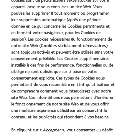
à jour régulièrement sur l’évolution de la situation et
cookies sont de petits fichiers texte stockés sur votre
appareil lorsque vous consultez un site Web. Vous
les informations dont vous pourriez avoir besoin.
pouvez les supprimer à tout moment ou programmer
leur suppression automatique (après une période
donnée en ce qui concerne les Cookies permanents et
en fermant votre navigateur, pour les Cookies de
session). Les cookies nécessaires au fonctionnement de
notre site Web (
Cookies strictement nécessaires
)
sont toujours activés et peuvent être utilisés sans votre
consentement préalable. Les Cookies supplémentaires
installés à des fins de performance, fonctionnelles ou de
Nos produits
ciblage ne sont utilisés que sur la base de votre
consentement explicite. Ces types de Cookies nous
Trouver un spécialiste
permettent de vous reconnaitre en tant qu’utilisateur et
de comprendre comment vous interagissez avec notre
Lentilles de contact et vision
site Web. Ces informations nous permettent d’améliorer
le fonctionnement de notre site Web et de vous offrir
Nouveau porteur
une meilleure expérience utilisateur en conservant le
contenu et les publicités qui répondent à vos besoins.
Notre Entreprise
En cliquant sur «
Accepter
», vous consentez au dépôt
Carrières chez CooperVision