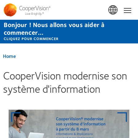
Aller
au
Hom
contenu
principal
Bonjour ! Nous allons vous aider à
commencer...
CLIQUEZ POUR COMMENCER
Home
CooperVision modernise son
système d'information