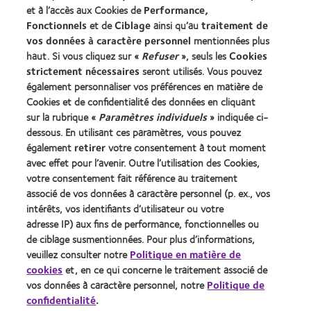
et à l’accès aux Cookies de
Performance,
Actualités
Fonctionnels
et de
Ciblage
ainsi qu’au
traitement de
Contact
vos données à caractère personnel
mentionnées plus
haut. Si vous cliquez sur «
Refuser
», seuls les
Cookies
strictement nécessaires
seront utilisés. Vous pouvez
Légal
également personnaliser vos préférences en matière de
Cookies et de confidentialité des données en cliquant
Politique de confidentialité
sur la rubrique «
Paramètres individuels
» indiquée ci-
Cookies
dessous. En utilisant ces paramètres, vous pouvez
Conditions d'utilisation
également
retirer
votre consentement à tout moment
avec effet pour l’avenir. Outre l’utilisation des Cookies,
Décret 2013
votre consentement fait référence au traitement
identifiant unique délivré par l'Agence de la transition
associé de vos données à caractère personnel (p. ex., vos
écologique (ADEME) : FR217780_01DQPP
intérêts, vos identifiants d’utilisateur ou votre
adresse IP) aux fins de performance, fonctionnelles ou
de ciblage susmentionnées. Pour plus d’informations,
Gérer les préférences relatives au consentement
veuillez consulter notre
Politique en matière de
cookies
et, en ce qui concerne le traitement associé de
vos données à caractère personnel, notre
Politique de
confidentialité
.
© 2026
CooperVision
|
Le port de lentilles de contact est