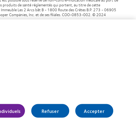
s produits de santé réglementés qui portent, au titre de cette
é Immeuble Les 2 Arcs bât B - 1800 Route des Crêtes B.P. 273 - 06905
ooper Companies, Inc. et de ses filiales. COO-0853-002. © 2024
Gérer les préférences relatives au
consentement
ndividuels
Refuser
Accepter
r l'Agence
(ADEME) :