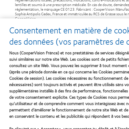
lentilles et soumis à une prescription médicale. En cas de doute, demandez
réglementation, le marquage CE 0123. Fabricant : CooperVision Manufact
Sophia Antipolis Cedex, France et immatriculée au RCS de Grasse so
CooperVision.
Consentement en matière de cooki
SA12687 / APP133537
des données (vos paramètres de co
Nous (CooperVision France) et nos prestataires de services désigné
suivi similaires sur notre site Web. Les cookies sont de petits fichie
consultez un site Web. Vous pouvez les supprimer à tout moment
(après une période donnée en ce qui concerne les Cookies permanen
Nos produits
Notre En
Cookies de session). Les cookies nécessaires au fonctionnement de
nécessaires
) sont toujours activés et peuvent être utilisés sans 
Carrière
supplémentaires installés à des fins de performance, fonctionnelles 
Trouver un spécialiste
Actualité
de votre consentement explicite. Ces types de Cookies nous perme
qu’utilisateur et de comprendre comment vous interagissez avec n
Contact
permettent d’améliorer le fonctionnement de notre site Web et de v
Lentilles de contact et vision
en conservant le contenu et les publicités qui répondent à vos beso
Nouveau porteur
En cliquant sur «
Accepter
», vous consentez au dépôt et à l’accè