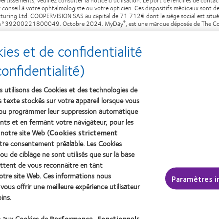
 conseil à votre ophtalmologiste ou votre opticien. Ces dispositifs médicaux sont de
uring Ltd. COOPERVISION SAS au capital de 71 712€ dont le siège social est situ
us le n°39200221800049. Octobre 2024. MyDay
, est une marque déposée de The C
®
es et de confidentialité
nfidentialité)
s utilisons des Cookies et des technologies de
rs texte stockés sur votre appareil lorsque vous
 ou programmer leur suppression automatique
ts et en fermant votre navigateur, pour les
treprise
Légal
 notre site Web (
Cookies strictement
votre consentement préalable. Les Cookies
s chez CooperVision
Politique de confidentialité
ou de ciblage ne sont utilisés que sur la base
s
Cookies
ttent de vous reconnaitre en tant
otre site Web. Ces informations nous
Conditions d'utilisation
Paramètres i
ous offrir une meilleure expérience utilisateur
Décret 2013
ins.
identifiant unique délivré pa
de la transition écologique 
s aux Cookies de
Performance, Fonctionnels