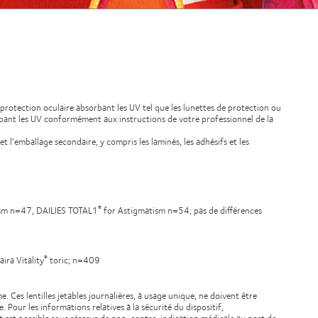
 protection oculaire absorbant les UV tel que les lunettes de protection ou
bsorbant les UV conformément aux instructions de votre professionnel de la
et l’emballage secondaire, y compris les laminés, les adhésifs et les
sm n=47, DAILIES TOTAL1
for Astigmatism n=54; pas de différences
®
aira Vitality
toric; n=409
®
 Ces lentilles jetables journalières, à usage unique, ne doivent être
. Pour les informations relatives à la sécurité du dispositif,
tact est possible sous réserve de non-contre-indication médicale au port de