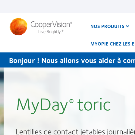
Aller
au
contenu
principal
NOS PRODUITS
MYOPIE CHEZ LES 
Bonjour ! Nous allons vous aider à co
MyDay
toric
®
Lentilles de contact jetables journaliè