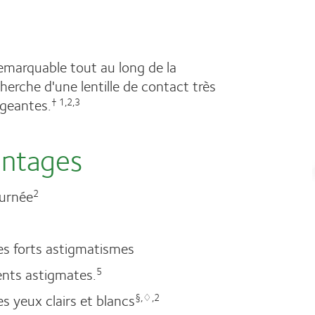
remarquable tout au long de la
herche d'une lentille de contact très
igeantes.
† 1,2,3
antages
ournée
2
es forts astigmatismes
ents astigmates.
5
es yeux clairs et blancs
§,♢,2