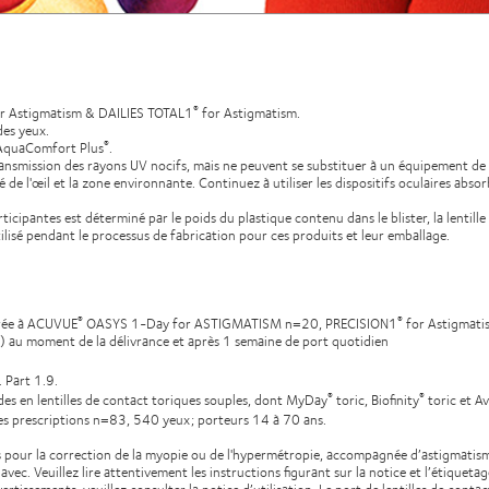
r Astigmatism & DAILIES TOTAL1
for Astigmatism.
®
des yeux.
quaComfort Plus
.
®
a transmission des rayons UV nocifs, mais ne peuvent se substituer à un équipement de
ité de l'œil et la zone environnante. Continuez à utiliser les dispositifs oculaires a
ticipantes est déterminé par le poids du plastique contenu dans le blister, la lentille 
 utilisé pendant le processus de fabrication pour ces produits et leur emballage.
rée à ACUVUE
OASYS 1-Day for ASTIGMATISM n=20, PRECISION1
for Astigmati
®
®
05) au moment de la délivrance et après 1 semaine de port quotidien
. Part 1.9.
s en lentilles de contact toriques souples, dont MyDay
toric, Biofinity
toric et Av
®
®
es prescriptions n=83, 540 yeux; porteurs 14 à 70 ans.
s pour la correction de la myopie ou de l'hypermétropie, accompagnée d’astigmatisme.
vec. Veuillez lire attentivement les instructions figurant sur la notice et l’étiquetage
ertissements, veuillez consulter la notice d’utilisation. Le port de lentilles de con