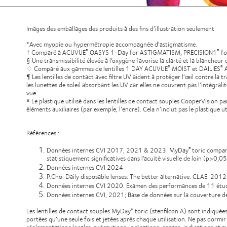
Images des emballages des produits à des fins d’illustration seulement
*Avec myopie ou hypermétropie accompagnée d’astigmatisme.
† Comparé à ACUVUE
OASYS 1-Day for ASTIGMATISM, PRECISION1
fo
®
®
§ Une transmissibilité élevée à l'oxygène favorise la clarté et la blancheur 
♢ Comparé aux gammes de lentilles 1 DAY ACUVUE
MOIST et DAILIES
A
®
®
¶ Les lentilles de contact avec filtre UV aident à protéger l’œil contre l
les lunettes de soleil absorbant les UV car elles ne couvrent pas l’intégral
vue.
# Le plastique utilisé dans les lentilles de contact souples CooperVision par
éléments auxiliaires (par exemple, l’encre). Cela n’inclut pas le plastique
Références :
Données internes CVI 2017, 2021 & 2023. MyDay
toric compa
®
statistiquement significatives dans l'acuité visuelle de loin (p>0,
Données internes CVI 2024
P.Cho. Daily disposable lenses: The better alternative. CLAE. 2012
Données internes CVI 2020. Examen des performances de 11 étude
Données internes CVI, 2021; Base de données sur la couverture d
Les lentilles de contact souples MyDay
toric (stenfilcon A) sont indiquée
®
portées qu’une seule fois et jetées après chaque utilisation. Ne pas dormir a
réglementations locales, précautions, indications, contre-indications et av