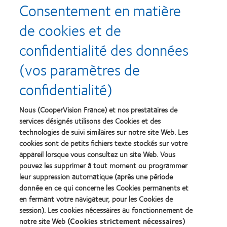
Consentement en matière
Marilyne R. :
"Je suis enchantée de mes lentilles Proclear 1
day mutifocal. Elles ont changé ma vie par un confort
de cookies et de
exceptionnel.
Fini le jonglage avec les lunettes.
"
confidentialité des données
Jean-François G. :
"Félicitation pour le
confort et la
(vos paramètres de
qualité
de ces lentilles"
confidentialité)
Josiane M. :
"J'ai été amenée à choisir entre "vision de près"
et "vision de loin". Ces lentilles m'offrent une
vision de
Nous (CooperVision France) et nos prestataires de
loin répondant à mes attentes au quotidien
services désignés utilisons des Cookies et des
(marche,
technologies de suivi similaires sur notre site Web. Les
conduite automobile...) tout en me permettant d'obtenir
cookies sont de petits fichiers texte stockés sur votre
une
vision de près pour la lecture
des caractères les
appareil lorsque vous consultez un site Web. Vous
plus couramment utilisés. De plus, leur texture et
pouvez les supprimer à tout moment ou programmer
épaisseur rendent la
manipulation beaucoup plus aisée
leur suppression automatique (après une période
et le port plus agréable
."
donnée en ce qui concerne les Cookies permanents et
en fermant votre navigateur, pour les Cookies de
session). Les cookies nécessaires au fonctionnement de
notre site Web (
Cookies strictement nécessaires
)