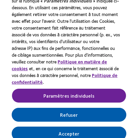
sur la rubrique «
Paramètres individuels
» indiquée ci-
Cookies
dessous. En utilisant ces paramètres, vous pouvez
Conditions d'utilisation
également
retirer
votre consentement à tout moment
avec effet pour l’avenir. Outre l’utilisation des Cookies,
Décret 2013
votre consentement fait référence au traitement
identifiant unique délivré par l'Agence de la transition
associé de vos données à caractère personnel (p. ex., vos
écologique (ADEME) : FR217780_01DQPP
intérêts, vos identifiants d’utilisateur ou votre
adresse IP) aux fins de performance, fonctionnelles ou
de ciblage susmentionnées. Pour plus d’informations,
Gérer les préférences relatives au consentement
veuillez consulter notre
Politique en matière de
cookies
et, en ce qui concerne le traitement associé de
vos données à caractère personnel, notre
Politique de
confidentialité
.
© 2026
CooperVision
|
Le port de lentilles de contact est
possible sous réserve de non-contre-indication médicale au
port de lentilles et soumis à une prescription médicale.
Paramètres individuels
Dispositifs médicaux, marqués CE, consultez les notices et les
étiquetages spécifiques à chacun pour plus d’informations. En
cas de doute, demandez conseil à votre ophtalmologiste ou
Refuser
votre opticien. COOPERVISION SAS au capital de 71 712€
dont le siège social est situé Immeuble Les 2 Arcs bât B -
1800 Route des Crêtes B.P. 273 - 06905 Sophia Antipolis
Cedex, France et immatriculée au RCS de Grasse sous le
Accepter
n°39200221800049. N° vert : 0800.08.36.67. Avril 2024.