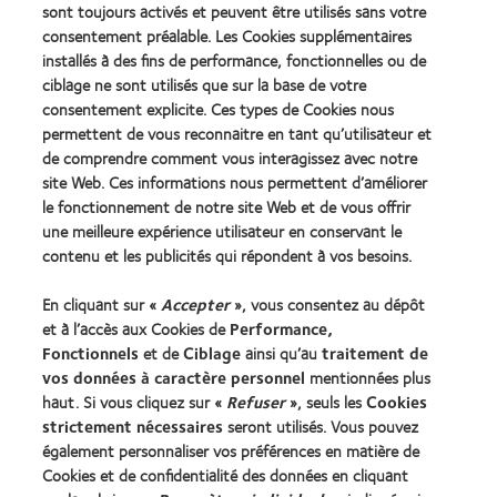
sont toujours activés et peuvent être utilisés sans votre
consentement préalable. Les Cookies supplémentaires
installés à des fins de performance, fonctionnelles ou de
Nos produits
ciblage ne sont utilisés que sur la base de votre
consentement explicite. Ces types de Cookies nous
Trouver un spécialiste
permettent de vous reconnaitre en tant qu’utilisateur et
de comprendre comment vous interagissez avec notre
Lentilles de contact et vision
site Web. Ces informations nous permettent d’améliorer
le fonctionnement de notre site Web et de vous offrir
Nouveau porteur
une meilleure expérience utilisateur en conservant le
contenu et les publicités qui répondent à vos besoins.
Notre Entreprise
En cliquant sur «
Accepter
», vous consentez au dépôt
Carrières chez CooperVision
et à l’accès aux Cookies de
Performance,
Actualités
Fonctionnels
et de
Ciblage
ainsi qu’au
traitement de
Contact
vos données à caractère personnel
mentionnées plus
haut. Si vous cliquez sur «
Refuser
», seuls les
Cookies
strictement nécessaires
seront utilisés. Vous pouvez
Légal
également personnaliser vos préférences en matière de
Cookies et de confidentialité des données en cliquant
Politique de confidentialité