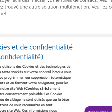
trouvé une autre solution multifonction. Veuillez co
pel.
es et de confidentialité
nfidentialité)
s utilisons des Cookies et des technologies de
rs texte stockés sur votre appareil lorsque vous
 ou programmer leur suppression automatique
ts et en fermant votre navigateur, pour les
treprise
Légal
 notre site Web (
Cookies strictement
votre consentement préalable. Les Cookies
s chez CooperVision
Politique de confidentialité
ou de ciblage ne sont utilisés que sur la base
s
Cookies
ttent de vous reconnaitre en tant
otre site Web. Ces informations nous
Conditions d'utilisation
Paramètres i