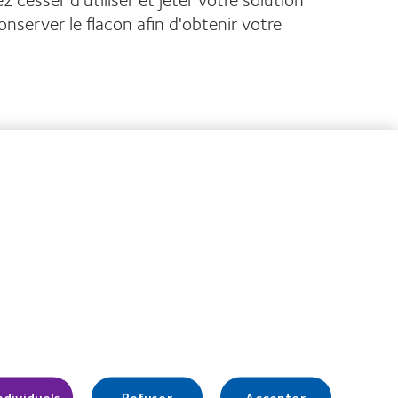
nserver le flacon afin d'obtenir votre
Gérer les préférences relatives au
consentement
ndividuels
Refuser
Accepter