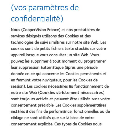
(vos paramètres de
Wu G, et al. Interaction between lipid monolayers and poloxamer 188: an
5
X-ray reflectivity and diffraction study.
Biophys J
. 2005; 89:3159–3173.
confidentialité)
CVI data on file 2018. Short-term (2-hour) clinical evaluation with 28
6
subjects wearing fanfilcon A or comfilcon A, both CLs having been soaked
Nous (CooperVision France) et nos prestataires de
overnight in Hy-Care.
services désignés utilisons des Cookies et des
CVI data on file 2015. Based on ISO 14729 testing after minimum 4 hour
technologies de suivi similaires sur notre site Web. Les
7
soak time.
cookies sont de petits fichiers texte stockés sur votre
appareil lorsque vous consultez un site Web. Vous
Rasyid NQ, et al. Suspension stability and characterization of chitosan
8
nanoparticle–coated ketoprofen based on surfactants oleic acid and
pouvez les supprimer à tout moment ou programmer
poloxamer 188.
Makara J. Sci
. 2014;18(3):86-90.
leur suppression automatique (après une période
donnée en ce qui concerne les Cookies permanents et
Kim HL, et al. Modulation of protein adsorption by poloxamer 188 in
9
relation to polysorbates 80 and 20 at solid surfaces.
J Pharm Sci.
en fermant votre navigateur, pour les Cookies de
2014;103(4):1043–1049.
session). Les cookies nécessaires au fonctionnement de
notre site Web (
Cookies strictement nécessaires
)
sont toujours activés et peuvent être utilisés sans votre
consentement préalable. Les Cookies supplémentaires
installés à des fins de performance, fonctionnelles ou de
Nos produits
ciblage ne sont utilisés que sur la base de votre
consentement explicite. Ces types de Cookies nous
Trouver un spécialiste