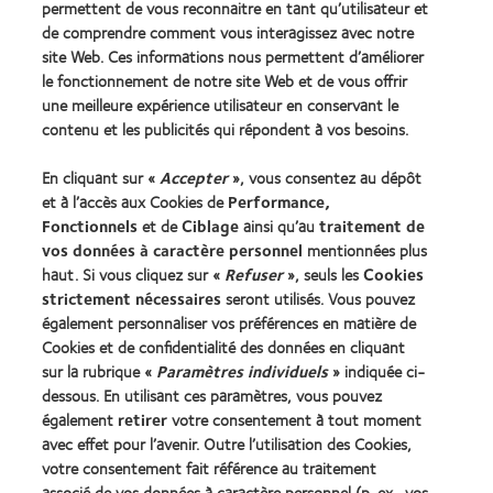
permettent de vous reconnaitre en tant qu’utilisateur et
de comprendre comment vous interagissez avec notre
Lentilles de contact et vision
site Web. Ces informations nous permettent d’améliorer
le fonctionnement de notre site Web et de vous offrir
Nouveau porteur
une meilleure expérience utilisateur en conservant le
contenu et les publicités qui répondent à vos besoins.
Notre Entreprise
En cliquant sur «
Accepter
», vous consentez au dépôt
Carrières chez CooperVision
et à l’accès aux Cookies de
Performance,
Actualités
Fonctionnels
et de
Ciblage
ainsi qu’au
traitement de
Contact
vos données à caractère personnel
mentionnées plus
haut. Si vous cliquez sur «
Refuser
», seuls les
Cookies
strictement nécessaires
seront utilisés. Vous pouvez
Légal
également personnaliser vos préférences en matière de
Politique de confidentialité
Cookies et de confidentialité des données en cliquant
sur la rubrique «
Paramètres individuels
» indiquée ci-
Cookies
dessous. En utilisant ces paramètres, vous pouvez
Conditions d'utilisation
également
retirer
votre consentement à tout moment
avec effet pour l’avenir. Outre l’utilisation des Cookies,
Décret 2013
votre consentement fait référence au traitement
identifiant unique délivré par l'Agence de la transition
associé de vos données à caractère personnel (p. ex., vos