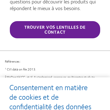
questions pour découvrir les produits qui
répondent le mieux à vos besoins.
TROUVER VOS LENTILLES DE
CONTACT
Références :
CVI data on file 2013.
1
McDonald CC, et al. A randomised, crossover, multicentre study to
2
compare the performance of 0.1% (w/v) sodium hyaluronate with 1.4%
Consentement en matière
(w/v) polyvinyl alcohol in the alleviation of symptoms associated with dry
eye syndrome.
Eye.
2002;16(5):601-607.
de cookies et de
CVI data on file 2012.
3
confidentialité des données
Wu G, et al. Lipid corralling and poloxamer squeeze-out in
4
membranes.
Phys. Rev. Lett
. 2004;93:028101–028104.