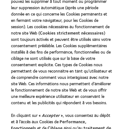
pouvez les supprimer à tout moment ou programmer
autre différend ou réclamation découlant de ces
leur suppression automatique (après une période
conditions seront régis par la loi française.
donnée en ce qui concerne les Cookies permanents et
en fermant votre navigateur, pour les Cookies de
session). Les cookies nécessaires au fonctionnement de
notre site Web (
Cookies strictement nécessaires
)
sont toujours activés et peuvent être utilisés sans votre
consentement préalable. Les Cookies supplémentaires
installés à des fins de performance, fonctionnelles ou de
Nos produits
ciblage ne sont utilisés que sur la base de votre
consentement explicite. Ces types de Cookies nous
Trouver un spécialiste
permettent de vous reconnaitre en tant qu’utilisateur et
de comprendre comment vous interagissez avec notre
Lentilles de contact et vision
site Web. Ces informations nous permettent d’améliorer
le fonctionnement de notre site Web et de vous offrir
Nouveau porteur
une meilleure expérience utilisateur en conservant le
contenu et les publicités qui répondent à vos besoins.
Notre Entreprise
En cliquant sur «
Accepter
», vous consentez au dépôt
Carrières chez CooperVision
et à l’accès aux Cookies de
Performance,
Actualités
Fonctionnels
et de
Ciblage
ainsi qu’au
traitement de