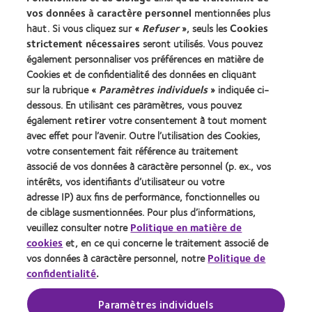
Contact
vos données à caractère personnel
mentionnées plus
haut. Si vous cliquez sur «
Refuser
», seuls les
Cookies
strictement nécessaires
seront utilisés. Vous pouvez
Légal
également personnaliser vos préférences en matière de
Cookies et de confidentialité des données en cliquant
Politique de confidentialité
sur la rubrique «
Paramètres individuels
» indiquée ci-
Cookies
dessous. En utilisant ces paramètres, vous pouvez
Conditions d'utilisation
également
retirer
votre consentement à tout moment
avec effet pour l’avenir. Outre l’utilisation des Cookies,
Décret 2013
votre consentement fait référence au traitement
identifiant unique délivré par l'Agence de la transition
associé de vos données à caractère personnel (p. ex., vos
écologique (ADEME) : FR217780_01DQPP
intérêts, vos identifiants d’utilisateur ou votre
adresse IP) aux fins de performance, fonctionnelles ou
de ciblage susmentionnées. Pour plus d’informations,
Gérer les préférences relatives au consentement
veuillez consulter notre
Politique en matière de
cookies
et, en ce qui concerne le traitement associé de
vos données à caractère personnel, notre
Politique de
confidentialité
.
© 2026
CooperVision
|
Le port de lentilles de contact est
possible sous réserve de non-contre-indication médicale au
port de lentilles et soumis à une prescription médicale.
Paramètres individuels
Dispositifs médicaux, marqués CE, consultez les notices et les