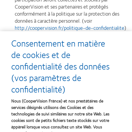
CooperVision et ses partenaires et protégés
conformément à la politique sur la protection des
données à caractère personnel. (voir
http://coopervision.fr/politique-de-confidentialite
)
Conformément aux dispositions de la loi Informatique
Consentement en matière
et Libertés du 6 janvier 1978, tout participant
bénéficie d'un droit d'accès et de rectification aux
de cookies et de
informations qui le concernent. Il pourra également à
confidentialité des données
tout moment s'opposer sans frais au traitement de
ses données à des fins de marketing direct. Pour cela
(vos paramètres de
il suffit de nous en faire la demande par courrier à
l’adresse suivante : 1800, route des crêtes-Les 2
confidentialité)
Arcs-Bât B-BP 273-06905- Sophia Antipolis
Cedex, France.
Nous (CooperVision France) et nos prestataires de
services désignés utilisons des Cookies et des
technologies de suivi similaires sur notre site Web. Les
cookies sont de petits fichiers texte stockés sur votre
appareil lorsque vous consultez un site Web. Vous
Le tirage au sort, ainsi que ces conditions et/ou tout