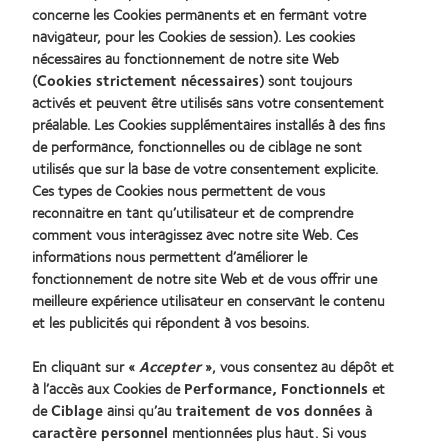
concerne les Cookies permanents et en fermant votre
navigateur, pour les Cookies de session). Les cookies
nécessaires au fonctionnement de notre site Web
(
Cookies strictement nécessaires
) sont toujours
Nos produits
activés et peuvent être utilisés sans votre consentement
préalable. Les Cookies supplémentaires installés à des fins
Trouver un spécialiste
de performance, fonctionnelles ou de ciblage ne sont
utilisés que sur la base de votre consentement explicite.
Lentilles de contact et vision
Ces types de Cookies nous permettent de vous
Nouveau porteur
reconnaitre en tant qu’utilisateur et de comprendre
comment vous interagissez avec notre site Web. Ces
informations nous permettent d’améliorer le
Notre Entreprise
fonctionnement de notre site Web et de vous offrir une
Carrières chez CooperVision
meilleure expérience utilisateur en conservant le contenu
et les publicités qui répondent à vos besoins.
Actualités
Contact
En cliquant sur «
Accepter
», vous consentez au dépôt et
à l’accès aux Cookies de
Performance, Fonctionnels
et
Légal
de
Ciblage
ainsi qu’au
traitement de vos données à
caractère personnel
mentionnées plus haut. Si vous
Politique de confidentialité