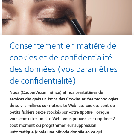
Consentement en matière de
cookies et de confidentialité
des données (vos paramètres
Aller voir un film en 3D au cinéma
de confidentialité)
plus besoin de doubles lunettes !
Nous (CooperVision France) et nos prestataires de
services désignés utilisons des Cookies et des technologies
de suivi similaires sur notre site Web. Les cookies sont de
petits fichiers texte stockés sur votre appareil lorsque
Tout donner sur la
plus besoin non plus de tenir vos lunettes, aucun risque
piste de danse
vous consultez un site Web. Vous pouvez les supprimer à
qu’elles tombent… vous n’en portez plus !
tout moment ou programmer leur suppression
automatique (après une période donnée en ce qui