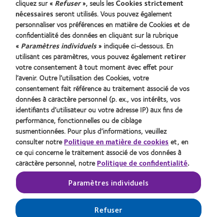
cliquez sur «
Refuser
», seuls les
Cookies strictement
Cookies
nécessaires
seront utilisés. Vous pouvez également
personnaliser vos préférences en matière de Cookies et de
Conditions d'utilisation
confidentialité des données en cliquant sur la rubrique
Décret 2013
«
Paramètres individuels
» indiquée ci-dessous. En
identifiant unique délivré par l'Agence de la transition
utilisant ces paramètres, vous pouvez également
retirer
votre consentement à tout moment avec effet pour
écologique (ADEME) : FR217780_01DQPP
l’avenir. Outre l’utilisation des Cookies, votre
consentement fait référence au traitement associé de vos
Gérer les préférences relatives au consentement
données à caractère personnel (p. ex., vos intérêts, vos
identifiants d’utilisateur ou votre adresse IP) aux fins de
performance, fonctionnelles ou de ciblage
© 2026
CooperVision
|
Le port de lentilles de contact est
susmentionnées. Pour plus d’informations, veuillez
possible sous réserve de non-contre-indication médicale au port
consulter notre
Politique en matière de cookies
et, en
de lentilles et soumis à une prescription médicale. Dispositifs
ce qui concerne le traitement associé de vos données à
médicaux, marqués CE, consultez les notices et les étiquetages
caractère personnel, notre
Politique de confidentialité
.
spécifiques à chacun pour plus d’informations. En cas de doute,
Paramètres individuels
demandez conseil à votre ophtalmologiste ou votre opticien.
COOPERVISION SAS au capital de 71 712€ dont le siège social
est situé Immeuble Les 2 Arcs bât B - 1800 Route des Crêtes
Refuser