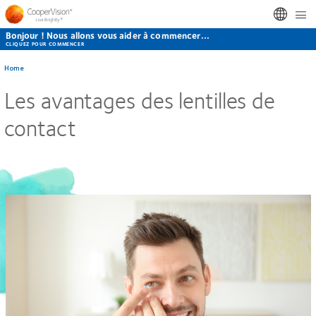
Aller
Ho
au
Bonjour ! Nous allons vous aider à commencer...
contenu
CLIQUEZ POUR COMMENCER
principal
Home
Les avantages des lentilles de
contact