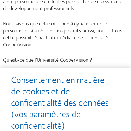
à son personnel d'excellentes possibilités de croissance et
de développement professionnels.
Nous savons que cela contribue à dynamiser notre
personnel et à améliorer nos produits. Aussi, nous offrons
cette possibilité par l'intermédiaire de l'Université
CooperVision.
Qu'est-ce que l'Université CooperVision ?
C'est une occasion d'évoluer.
Consentement en matière
de cookies et de
À l'Université CooperVision, nous offrons plusieurs
possibilités de formation et de développement en interne
confidentialité des données
comme en externe.
(vos paramètres de
Nos objectifs incluent :
confidentialité)