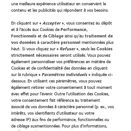
une meilleure expérience utilisateur en conservant le
contenu et les publicités qui répondent à vos besoins.
Notre Entreprise
En cliquant sur «
Accepter
», vous consentez au dépôt
Carrières chez CooperVision
et à l’accès aux Cookies de
Performance,
Actualités
Fonctionnels
et de
Ciblage
ainsi qu’au
traitement de
Contact
vos données à caractère personnel
mentionnées plus
haut. Si vous cliquez sur «
Refuser
», seuls les
Cookies
strictement nécessaires
seront utilisés. Vous pouvez
Légal
également personnaliser vos préférences en matière de
Cookies et de confidentialité des données en cliquant
Politique de confidentialité
sur la rubrique «
Paramètres individuels
» indiquée ci-
Cookies
dessous. En utilisant ces paramètres, vous pouvez
Conditions d'utilisation
également
retirer
votre consentement à tout moment
avec effet pour l’avenir. Outre l’utilisation des Cookies,
Décret 2013
votre consentement fait référence au traitement
identifiant unique délivré par l'Agence de la transition
associé de vos données à caractère personnel (p. ex., vos
écologique (ADEME) : FR217780_01DQPP
intérêts, vos identifiants d’utilisateur ou votre
adresse IP) aux fins de performance, fonctionnelles ou
de ciblage susmentionnées. Pour plus d’informations,
Gérer les préférences relatives au consentement