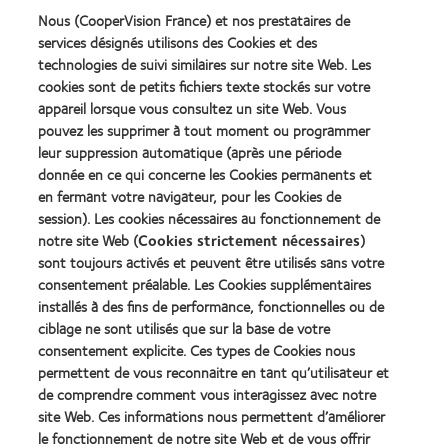
Accroître le savoir professionnel ;
Nous (CooperVision France) et nos prestataires de
services désignés utilisons des Cookies et des
Parvenir à une amélioration continue ;
technologies de suivi similaires sur notre site Web. Les
cookies sont de petits fichiers texte stockés sur votre
appareil lorsque vous consultez un site Web. Vous
Enrichir l'expertise en matière de résolution des problèmes
pouvez les supprimer à tout moment ou programmer
et bien d'autres choses encore.
leur suppression automatique (après une période
donnée en ce qui concerne les Cookies permanents et
Contactez-nous pour découvrir comment l'Université
en fermant votre navigateur, pour les Cookies de
CooperVision peut vous aider.
session). Les cookies nécessaires au fonctionnement de
notre site Web (
Cookies strictement nécessaires
)
sont toujours activés et peuvent être utilisés sans votre
consentement préalable. Les Cookies supplémentaires
installés à des fins de performance, fonctionnelles ou de
Nos produits
ciblage ne sont utilisés que sur la base de votre
consentement explicite. Ces types de Cookies nous
Trouver un spécialiste
permettent de vous reconnaitre en tant qu’utilisateur et
de comprendre comment vous interagissez avec notre
Lentilles de contact et vision
site Web. Ces informations nous permettent d’améliorer
le fonctionnement de notre site Web et de vous offrir
Nouveau porteur