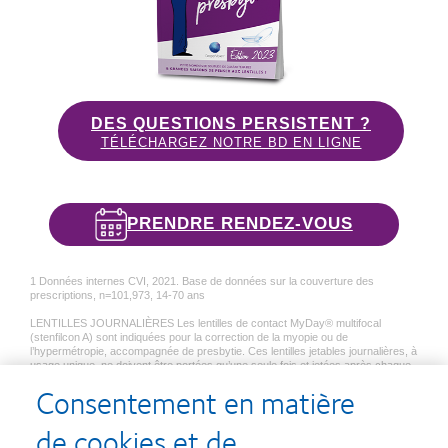
DES QUESTIONS PERSISTENT ?
TÉLÉCHARGEZ NOTRE BD EN LIGNE
PRENDRE RENDEZ-VOUS
1 Données internes CVI, 2021. Base de données sur la couverture des
prescriptions, n=101,973, 14-70 ans
LENTILLES JOURNALIÈRES Les lentilles de contact MyDay® multifocal
(stenfilcon A) sont indiquées pour la correction de la myopie ou de
l’hypermétropie, accompagnée de presbytie. Ces lentilles jetables journalières, à
usage unique, ne doivent être portées qu’une seule fois et jetées après chaque
utilisation. Ne pas dormir avec.
Consentement en matière
LENTILLES MENSUELLES Les lentilles Biofinity® multifocal (comfilcon A) sont
indiquées pour la correction de la myopie ou de l’hypermétropie, accompagnée
de presbytie. Les lentilles Biofinity® toric multifocal (comfilcon A) sont indiquées
de cookies et de
pour la correction de la myopie ou hypermétropie, accompagnée d’astigmatisme