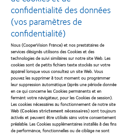
et de presbytie. Ces lentilles jetables mensuelles sont à usage journalier,
confidentialité des données
nécessitent un entretien adapté à la fin de la journée et doivent être jetées 1
mois après le début de l’utilisation. Ces lentilles peuvent être portées de façon
prolongée (jusqu’à 6 nuits/7 jours d’affilée) uniquement sur avis médical.
(vos paramètres de
Veuillez lire attentivement les instructions figurant sur la notice et l’étiquetage.
Pour la liste complète des indications, contre-indications et avertissements,
confidentialité)
veuillez consulter la notice. Le port de lentilles de contact est possible sous
réserve de non-contre-indication médicale au port de lentilles et soumis à une
prescription médicale. En cas de doute, demandez conseil à votre
ophtalmologiste ou votre opticien. Ces dispositifs médicaux sont des produits de
Nous (CooperVision France) et nos prestataires de
santé réglementés qui portent, au titre de cette réglementation, le marquage CE
services désignés utilisons des Cookies et des
0123.
Fabricant : CooperVision Manufacturing Ltd. COOPERVISION SAS au capital
technologies de suivi similaires sur notre site Web. Les
de 71 712€ dont le siège social est situé Immeuble Les 2 Arcs bât B - 1800
cookies sont de petits fichiers texte stockés sur votre
Route des Crêtes B.P. 273 - 06905 Sophia Antipolis Cedex, France et
immatriculée au RCS de Grasse sous le n°39200221800049. Janvier 2023
appareil lorsque vous consultez un site Web. Vous
pouvez les supprimer à tout moment ou programmer
leur suppression automatique (après une période donnée
en ce qui concerne les Cookies permanents et en
fermant votre navigateur, pour les Cookies de session).
Les cookies nécessaires au fonctionnement de notre site
Nos produits
Web (
Cookies strictement nécessaires
) sont toujours
activés et peuvent être utilisés sans votre consentement
préalable. Les Cookies supplémentaires installés à des fins
Trouver un spécialiste
de performance, fonctionnelles ou de ciblage ne sont