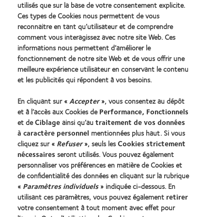
utilisés que sur la base de votre consentement explicite.
Ces types de Cookies nous permettent de vous
Lentilles de contact et vision
reconnaitre en tant qu’utilisateur et de comprendre
comment vous interagissez avec notre site Web. Ces
Nouveau porteur
informations nous permettent d’améliorer le
fonctionnement de notre site Web et de vous offrir une
meilleure expérience utilisateur en conservant le contenu
Notre Entreprise
et les publicités qui répondent à vos besoins.
Carrières chez CooperVision
Actualités
Contact
En cliquant sur «
Accepter
», vous consentez au dépôt
et à l’accès aux Cookies de
Performance, Fonctionnels
et de
Ciblage
ainsi qu’au
traitement de vos données
Légal
à caractère personnel
mentionnées plus haut. Si vous
cliquez sur «
Refuser
», seuls les
Cookies strictement
nécessaires
seront utilisés. Vous pouvez également
Politique de confidentialité
Cookies
personnaliser vos préférences en matière de Cookies et
de confidentialité des données en cliquant sur la rubrique
Conditions d'utilisation
Décret 2013
«
Paramètres individuels
» indiquée ci-dessous. En
utilisant ces paramètres, vous pouvez également
retirer
identifiant unique délivré par l'Agence de la transition
votre consentement à tout moment avec effet pour
écologique (ADEME) : FR217780_01DQPP