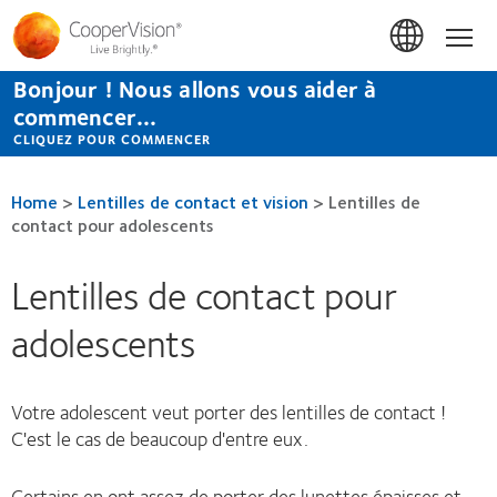
Aller
au
Hom
contenu
principal
Bonjour ! Nous allons vous aider à
commencer...
CLIQUEZ POUR COMMENCER
Home
>
Lentilles de contact et vision
>
Lentilles de
contact pour adolescents
Lentilles de contact pour
adolescents
Votre adolescent veut porter des lentilles de contact !
C'est le cas de beaucoup d'entre eux.
Certains en ont assez de porter des lunettes épaisses et