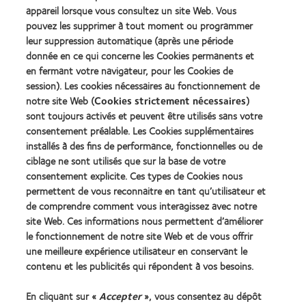
question particulière, rapprochez-vous de votre spécialiste de la vue.
appareil lorsque vous consultez un site Web. Vous
pouvez les supprimer à tout moment ou programmer
leur suppression automatique (après une période
donnée en ce qui concerne les Cookies permanents et
PLUS D’ARTICLES
en fermant votre navigateur, pour les Cookies de
session). Les cookies nécessaires au fonctionnement de
notre site Web (
Cookies strictement nécessaires
)
sont toujours activés et peuvent être utilisés sans votre
consentement préalable. Les Cookies supplémentaires
installés à des fins de performance, fonctionnelles ou de
Nos produits
ciblage ne sont utilisés que sur la base de votre
consentement explicite. Ces types de Cookies nous
Trouver un spécialiste
permettent de vous reconnaitre en tant qu’utilisateur et
de comprendre comment vous interagissez avec notre
Lentilles de contact et vision
site Web. Ces informations nous permettent d’améliorer
le fonctionnement de notre site Web et de vous offrir
Nouveau porteur
une meilleure expérience utilisateur en conservant le
contenu et les publicités qui répondent à vos besoins.
Notre Entreprise
En cliquant sur «
Accepter
», vous consentez au dépôt
Carrières chez CooperVision