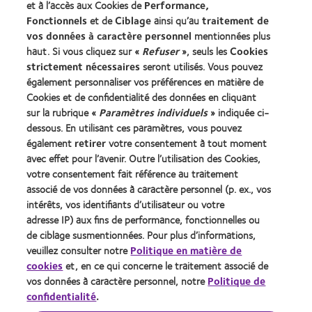
et à l’accès aux Cookies de
Performance,
Actualités
Fonctionnels
et de
Ciblage
ainsi qu’au
traitement de
Contact
vos données à caractère personnel
mentionnées plus
haut. Si vous cliquez sur «
Refuser
», seuls les
Cookies
strictement nécessaires
seront utilisés. Vous pouvez
Légal
également personnaliser vos préférences en matière de
Cookies et de confidentialité des données en cliquant
Politique de confidentialité
sur la rubrique «
Paramètres individuels
» indiquée ci-
Cookies
dessous. En utilisant ces paramètres, vous pouvez
Conditions d'utilisation
également
retirer
votre consentement à tout moment
avec effet pour l’avenir. Outre l’utilisation des Cookies,
Décret 2013
votre consentement fait référence au traitement
identifiant unique délivré par l'Agence de la transition
associé de vos données à caractère personnel (p. ex., vos
écologique (ADEME) : FR217780_01DQPP
intérêts, vos identifiants d’utilisateur ou votre
adresse IP) aux fins de performance, fonctionnelles ou
de ciblage susmentionnées. Pour plus d’informations,
Gérer les préférences relatives au consentement
veuillez consulter notre
Politique en matière de
cookies
et, en ce qui concerne le traitement associé de
vos données à caractère personnel, notre
Politique de
confidentialité
.
© 2026
CooperVision
|
Le port de lentilles de contact est
possible sous réserve de non-contre-indication médicale au