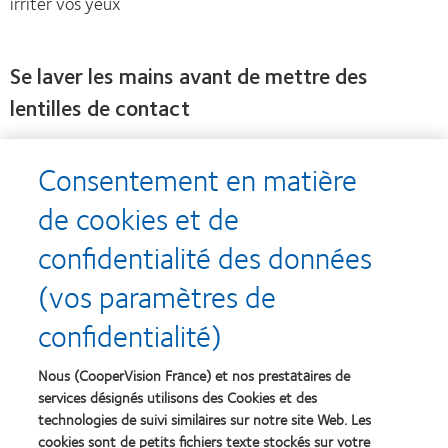
irriter vos yeux
Se laver les mains avant de mettre des
lentilles de contact
Vos yeux constituent l'un des points les plus vulnérables de
Consentement en matière
votre système immunitaire et les microbes qui arrivent sur
vos lentilles de contact s'installent directement dans vos
de cookies et de
yeux.
confidentialité des données
Indiquez à votre enfant que les lentilles de contact
(vos paramètres de
présentent beaucoup d'avantages mais nécessitent
également tout le soin dont vous avons discuté.
confidentialité)
Nous (CooperVision France) et nos prestataires de
services désignés utilisons des Cookies et des
technologies de suivi similaires sur notre site Web. Les
Rien dans le présent article ne doit être interprété comme un conseil médical ni n'a pour
cookies sont de petits fichiers texte stockés sur votre
but de remplacer les recommandations d'un professionnel de la médecine. Pour toute