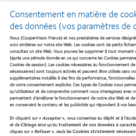
Consentement en matière de cooki
des données (vos paramètres de co
Nous (CooperVision France) et nos prestataires de services désigné
suivi similaires sur notre site Web. Les cookies sont de petits fichie
consultez un site Web. Vous pouvez les supprimer à tout moment
(après une période donnée en ce qui concerne les Cookies permanen
Nos produits
Notre En
Cookies de session). Les cookies nécessaires au fonctionnement de
nécessaires
) sont toujours activés et peuvent être utilisés sans 
Carrière
supplémentaires installés à des fins de performance, fonctionnelles 
Trouver un spécialiste
Actualité
de votre consentement explicite. Ces types de Cookies nous perme
qu’utilisateur et de comprendre comment vous interagissez avec n
Contact
permettent d’améliorer le fonctionnement de notre site Web et de v
Lentilles de contact et vision
en conservant le contenu et les publicités qui répondent à vos beso
Nouveau porteur
En cliquant sur «
Accepter
», vous consentez au dépôt et à l’accè
et de
Ciblage
ainsi qu’au
traitement de vos données à caractè
cliquez sur «
Refuser
», seuls les
Cookies strictement nécessair