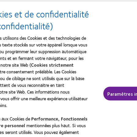
es et de confidentialité
PLUS D’ARTICLES
nfidentialité)
s utilisons des Cookies et des technologies de
rs texte stockés sur votre appareil lorsque vous
 ou programmer leur suppression automatique
ts et en fermant votre navigateur, pour les
treprise
Légal
 notre site Web (
Cookies strictement
votre consentement préalable. Les Cookies
s chez CooperVision
Politique de confidentialité
ou de ciblage ne sont utilisés que sur la base
s
Cookies
ttent de vous reconnaitre en tant
otre site Web. Ces informations nous
Conditions d'utilisation
Paramètres i
ous offrir une meilleure expérience utilisateur
Décret 2013
ins.
identifiant unique délivré pa
de la transition écologique 
s aux Cookies de
Performance, Fonctionnels
FR217780_01DQPP
re personnel
mentionnées plus haut. Si vous
es
seront utilisés. Vous pouvez également