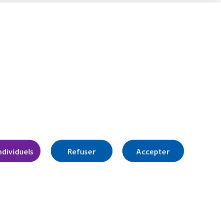
Gérer les préférences relatives au
consentement
ndividuels
Refuser
Accepter
r l'Agence
(ADEME) :