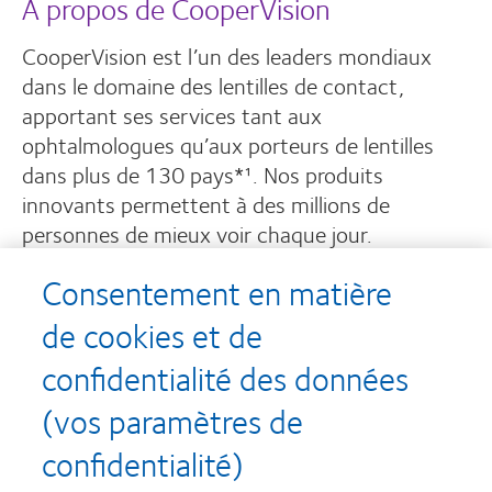
À propos de CooperVision
CooperVision est l’un des leaders mondiaux
dans le domaine des lentilles de contact,
apportant ses services tant aux
ophtalmologues qu’aux porteurs de lentilles
dans plus de 130 pays*¹. Nos produits
innovants permettent à des millions de
personnes de mieux voir chaque jour.
Consentement en matière
EN SAVOIR PLUS SUR NOUS
de cookies et de
confidentialité des données
(vos paramètres de
* Produits d’entretien pour lentilles CooperVision, lentilles de contact
confidentialité)
souples et spéciales.