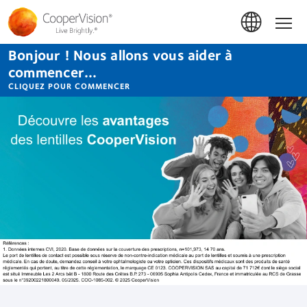
Aller
au
Hom
contenu
principal
Bonjour ! Nous allons vous aider à
commencer...
CLIQUEZ POUR COMMENCER
Lentilles
de
Contact