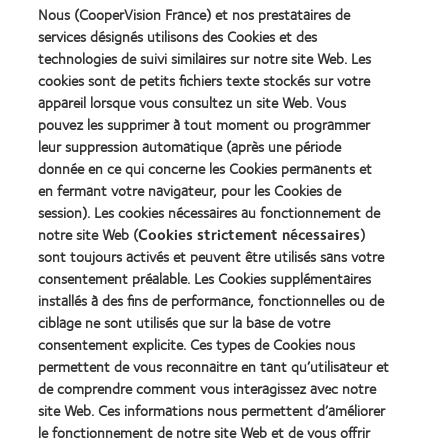
** Basé sur des combinaisons d’options Rx (sphère, cylindre, axe et ajout)
Nous (CooperVision France) et nos prestataires de
fabriquées, sur toutes les lentilles souples sphériques, toriques et
services désignés utilisons des Cookies et des
multifocales (y compris celles fabriquées sur commande), en SiHy et
technologies de suivi similaires sur notre site Web. Les
hydrogel de 4 principaux fabricants. Comprend les lentilles de contact
journalières, bihebdomadaires et mensuelles. Lentilles de contact
cookies sont de petits fichiers texte stockés sur votre
cosmétiques et photochromiques non incluses. Les variantes de courbe de
appareil lorsque vous consultez un site Web. Vous
base multiples ne sont pas incluses.
pouvez les supprimer à tout moment ou programmer
Référence :
leur suppression automatique (après une période
donnée en ce qui concerne les Cookies permanents et
CVI data on file, 2020.
1
en fermant votre navigateur, pour les Cookies de
CVI data on file, 2019.
2
session). Les cookies nécessaires au fonctionnement de
notre site Web (
Cookies strictement nécessaires
)
sont toujours activés et peuvent être utilisés sans votre
consentement préalable. Les Cookies supplémentaires
installés à des fins de performance, fonctionnelles ou de
Nos produits
ciblage ne sont utilisés que sur la base de votre
consentement explicite. Ces types de Cookies nous
Trouver un spécialiste
permettent de vous reconnaitre en tant qu’utilisateur et
de comprendre comment vous interagissez avec notre
Lentilles de contact et vision
site Web. Ces informations nous permettent d’améliorer
le fonctionnement de notre site Web et de vous offrir
Nouveau porteur