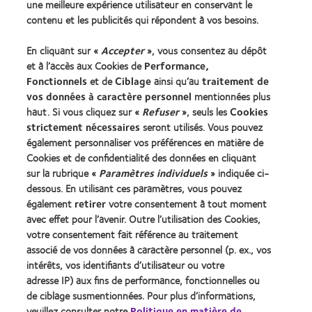
une meilleure expérience utilisateur en conservant le
contenu et les publicités qui répondent à vos besoins.
Notre Entreprise
En cliquant sur «
Accepter
», vous consentez au dépôt
Carrières chez CooperVision
et à l’accès aux Cookies de
Performance,
Actualités
Fonctionnels
et de
Ciblage
ainsi qu’au
traitement de
Contact
vos données à caractère personnel
mentionnées plus
haut. Si vous cliquez sur «
Refuser
», seuls les
Cookies
strictement nécessaires
seront utilisés. Vous pouvez
Légal
également personnaliser vos préférences en matière de
Cookies et de confidentialité des données en cliquant
Politique de confidentialité
sur la rubrique «
Paramètres individuels
» indiquée ci-
Cookies
dessous. En utilisant ces paramètres, vous pouvez
Conditions d'utilisation
également
retirer
votre consentement à tout moment
avec effet pour l’avenir. Outre l’utilisation des Cookies,
Décret 2013
votre consentement fait référence au traitement
identifiant unique délivré par l'Agence de la transition
associé de vos données à caractère personnel (p. ex., vos
écologique (ADEME) : FR217780_01DQPP
intérêts, vos identifiants d’utilisateur ou votre
adresse IP) aux fins de performance, fonctionnelles ou
de ciblage susmentionnées. Pour plus d’informations,
Gérer les préférences relatives au consentement
veuillez consulter notre
Politique en matière de